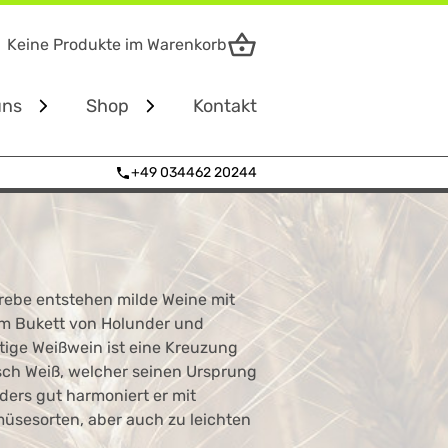
Keine Produkte im Warenkorb
uns
Shop
Kontakt
+49 034462 20244
Verkauf nur vor Ort!
rebe entstehen milde Weine mit
em Bukett von Holunder und
htige Weißwein ist eine Kreuzung
sch Weiß, welcher seinen Ursprung
ders gut harmoniert er mit
üsesorten, aber auch zu leichten