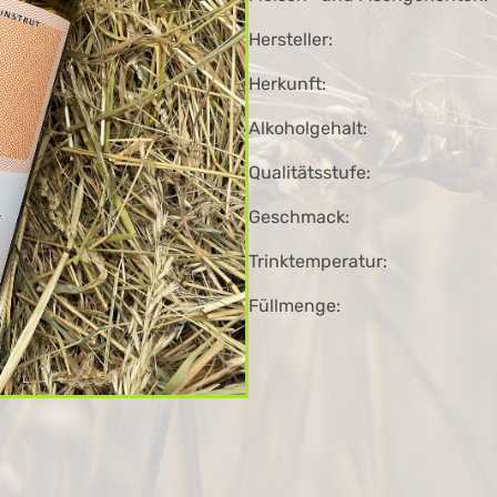
Hersteller:
Herkunft:
Alkoholgehalt:
Widerruf bestätigen
Qualitätsstufe:
Geschmack:
Trinktemperatur:
Füllmenge: