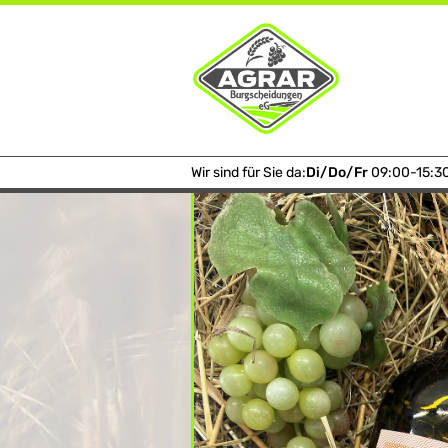
Home
Shop
Wein
Silvan
Silvaner trocken 1 l
Wir sind für Sie da:
Di/Do/Fr
09:00-15:3