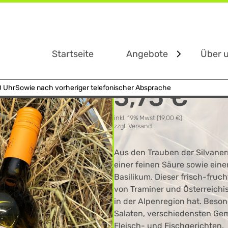
er trocken 1 l
Startseite
Angebote
Über 
5,75 €
0 Uhr
Sowie nach vorheriger telefonischer Absprache
inkl. 19% Mwst (19,00 €)
zzgl. Versand
Aus den Trauben der Silvaner
einer feinen Säure sowie ein
Basilikum. Dieser frisch-fruc
von Traminer und Österreichi
in der Alpenregion hat. Beson
Salaten, verschiedensten Gem
Widerrufsformular
Fleisch- und Fischgerichten.